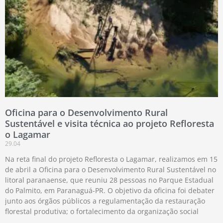
Oficina para o Desenvolvimento Rural
Sustentável e visita técnica ao projeto Refloresta
o Lagamar
29.04
Na reta final do projeto Refloresta o Lagamar, realizamos em 15
de abril a Oficina para o Desenvolvimento Rural Sustentável no
litoral paranaense, que reuniu 28 pessoas no Parque Estadual
do Palmito, em Paranaguá-PR. O objetivo da oficina foi debater
junto aos órgãos públicos a regulamentação da restauração
florestal produtiva; o fortalecimento da organização social