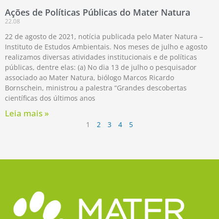
Ações de Políticas Públicas do Mater Natura
22.08
22 de agosto de 2021, notícia publicada pelo Mater Natura –
Instituto de Estudos Ambientais. Nos meses de julho e agosto
realizamos diversas atividades institucionais e de políticas
públicas, dentre elas: (a) No dia 13 de julho o pesquisador
associado ao Mater Natura, biólogo Marcos Ricardo
Bornschein, ministrou a palestra “Grandes descobertas
científicas dos últimos anos
Leia mais »
1
2
3
4
5