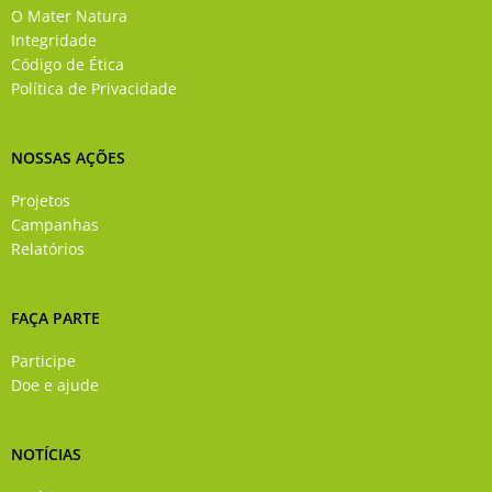
o
b
g
d
O Mater Natura
o
e
r
i
Integridade
k
a
n
Código de Ética
-
m
Política de Privacidade
f
NOSSAS AÇÕES
Projetos
Campanhas
Relatórios
FAÇA PARTE
Participe
Doe e ajude
NOTÍCIAS