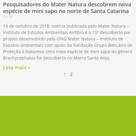
Pesquisadores do Mater Natura descobrem nova
espécie de mini sapo no norte de Santa Catarina
11.10
14 de outubro de 2018, notícia publicada pelo Mater Natura –
Instituto de Estudos Ambientais Anfíbio é o 15º descoberto por
projeto desenvolvido pela ONG Mater Natura – Instituto de
Estudos Ambientais com apoio da Fundação Grupo Boticário de
Proteção à Natureza Uma nova espécie de mini sapo do gênero
Brachycephalus foi descoberta no Morro Santo Anjo,
Leia mais »
1
2