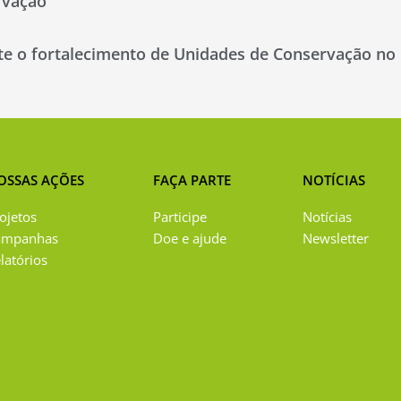
rvação
te o fortalecimento de Unidades de Conservação no l
OSSAS AÇÕES
FAÇA PARTE
NOTÍCIAS
ojetos
Participe
Notícias
ampanhas
Doe e ajude
Newsletter
latórios