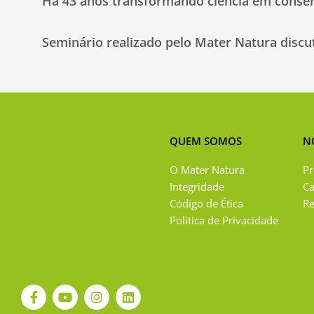
Há 43 anos transformando ciência em conse
Seminário realizado pelo Mater Natura discu
QUEM SOMOS
N
O Mater Natura
Pr
Integridade
C
Código de Ética
Re
Política de Privacidade
F
Y
I
L
a
o
n
i