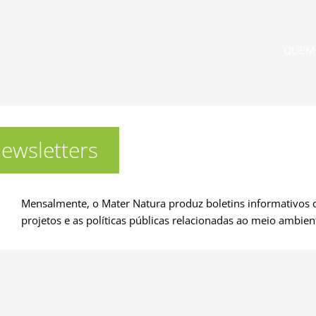
Ir
para
o
QUEM
conteúdo
ewsletters
Mensalmente, o Mater Natura produz boletins informativos co
projetos e as políticas públicas relacionadas ao meio ambien