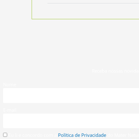
Receba nossas novida
Nome
E-mail
Eu li e concordo com a
Política de Privacidade
do Mater Natur