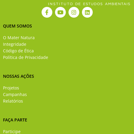
F
Y
I
L
a
o
n
i
c
u
s
n
e
t
t
k
QUEM SOMOS
b
u
a
e
o
b
g
d
O Mater Natura
o
e
r
i
Integridade
k
a
n
Código de Ética
-
m
Política de Privacidade
f
NOSSAS AÇÕES
Projetos
Campanhas
Relatórios
FAÇA PARTE
Participe