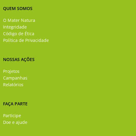
c
u
s
n
e
t
t
k
QUEM SOMOS
b
u
a
e
o
b
g
d
O Mater Natura
o
e
r
i
Integridade
k
a
n
Código de Ética
-
m
Política de Privacidade
f
NOSSAS AÇÕES
Projetos
Campanhas
Relatórios
FAÇA PARTE
Participe
Doe e ajude