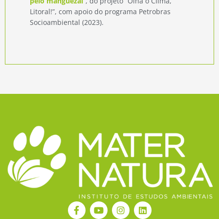
pelo manguezal
“, do projeto “Olha o Clima,
Litoral!”, com apoio do programa Petrobras
Socioambiental (2023).
F
Y
I
L
a
o
n
i