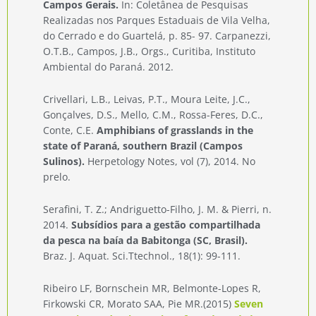
Campos Gerais.
In: Coletânea de Pesquisas
Realizadas nos Parques Estaduais de Vila Velha,
do Cerrado e do Guartelá, p. 85- 97. Carpanezzi,
O.T.B., Campos, J.B., Orgs., Curitiba, Instituto
Ambiental do Paraná. 2012.
Crivellari, L.B., Leivas, P.T., Moura Leite, J.C.,
Gonçalves, D.S., Mello, C.M., Rossa-Feres, D.C.,
Conte, C.E.
Amphibians of grasslands in the
state of Paraná, southern Brazil (Campos
Sulinos).
Herpetology Notes, vol (7), 2014. No
prelo.
Serafini, T. Z.; Andriguetto-Filho, J. M. & Pierri, n.
2014.
Subsídios para a gestão compartilhada
da pesca na baía da Babitonga (SC, Brasil).
Braz. J. Aquat. Sci.Ttechnol., 18(1): 99-111.
Ribeiro LF, Bornschein MR, Belmonte-Lopes R,
Firkowski CR, Morato SAA, Pie MR.(2015)
Seven