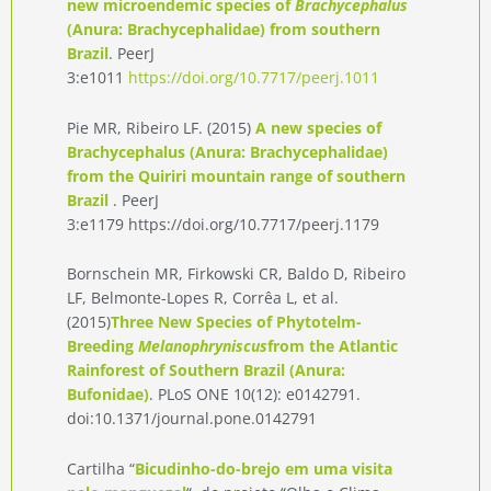
new microendemic species of
Brachycephalus
(Anura: Brachycephalidae) from southern
Brazil
. PeerJ
3:e1011
https://doi.org/10.7717/peerj.1011
Pie MR, Ribeiro LF. (2015)
A new species of
Brachycephalus (Anura: Brachycephalidae)
from the Quiriri mountain range of southern
Brazil
. PeerJ
3:e1179
https://doi.org/10.7717/peerj.1179
Bornschein MR, Firkowski CR, Baldo D, Ribeiro
LF, Belmonte-Lopes R, Corrêa L, et al.
(2015)
Three New Species of Phytotelm-
Breeding
Melanophryniscus
from the Atlantic
Rainforest of Southern Brazil (Anura:
Bufonidae)
. PLoS ONE 10(12): e0142791.
doi:10.1371/journal.pone.0142791
Cartilha “
Bicudinho-do-brejo em uma visita