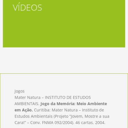
VÍDEOS
Acessar
Jogos
Mater Natura – INSTITUTO DE ESTUDOS
AMBIENTAIS.
Jogo da Memória: Meio Ambiente
em Ação.
Curitiba: Mater Natura – Instituto de
Estudos Ambientais (Projeto “Jovem, Mostre a sua
Cara!” – Conv. FNMA 092/2004). 46 cartas. 2004.