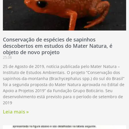
Conservação de espécies de sapinhos
descobertos em estudos do Mater Natura, é
objeto de novo projeto
25.08
25 de Agosto de 2019, notícia publicada pelo Mater Natura –
Instituto de Estudos Ambientais. O projeto “Conservação dos
sapinhos-da-montanha (Brachycephalus spp.) do sul do Brasil”
foi a segunda proposta do Mater Natura aprovada no Edital de
Apoio a Projetos 2019” da Fundação Grupo Boticário. Seu
desenvolvimento está previsto para o período de setembro de
2019
Leia mais »