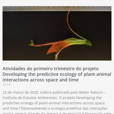
Atividades do primeiro trimestre do projeto
Developing the predictive ecology of plant-animal
interactions across space and time
22.03
22 de março de 2020, notícia publicada pelo Mater Natura –
Instituto de Estudos Ambientais. O projeto Developing the
predictive ecology of plant-animal interactions across space
and time (“Desenvolvendo a ecologia preditiva das interações
planta-animal através do espaço e do tempo”) é financiado pelo