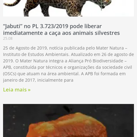
“Jabuti” no PL 3.723/2019 pode liberar
imediatamente a caça aos animais silvestres
25.08
25 de Agosto de 2019, notícia publicada pelo Mater Natura –
Instituto de Estudos Ambientais. Atualizado em 26 de agosto de
2019. O Mater Natura integra a Aliança Pró Biodiversidade –
APB, constituída por técnicos e organizações da sociedade civil
(OSCs) que atuam na área ambiental. A APB foi formada em
janeiro de 2017, inicialmente para
Leia mais »