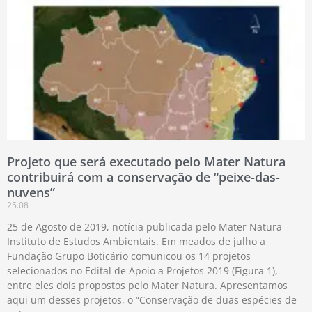
Projeto que será executado pelo Mater Natura
contribuirá com a conservação de “peixe-das-
nuvens”
25.08
25 de Agosto de 2019, notícia publicada pelo Mater Natura –
Instituto de Estudos Ambientais. Em meados de julho a
Fundação Grupo Boticário comunicou os 14 projetos
selecionados no Edital de Apoio a Projetos 2019 (Figura 1),
entre eles dois propostos pelo Mater Natura. Apresentamos
aqui um desses projetos, o “Conservação de duas espécies de