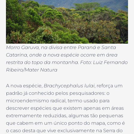
Morro Garuva, na divisa entre Paraná e Santa
Catarina, onde a nova espécie ocorre em área
restrita do topo da montanha. Foto: Luiz Fernando
Ribeiro/Mater Natura
A nova espécie,
Brachycephalus lulai
, reforça um
padrão já conhecido pelos pesquisadores: o
microendemismo radical, termo usado para
descrever espécies que existem apenas em áreas
extremamente reduzidas, algumas tão pequenas
que cabem em um único ponto do mapa, como é
o caso desta que vive exclusivamente na Serra do