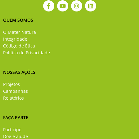
F
Y
I
L
a
o
n
i
c
u
s
n
e
t
t
k
QUEM SOMOS
b
u
a
e
o
b
g
d
O Mater Natura
o
e
r
i
Integridade
k
a
n
Código de Ética
-
m
Política de Privacidade
f
NOSSAS AÇÕES
Projetos
Campanhas
Relatórios
FAÇA PARTE
Participe
Doe e ajude