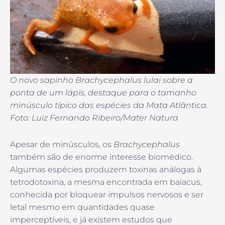
O novo sapinho Brachycephalus lulai sobre a
ponta de um lápis, destaque para o tamanho
minúsculo típico das espécies da Mata Atlântica.
Foto: Luiz Fernando Ribeiro/Mater Natura
Apesar de minúsculos, os
Brachycephalus
também são de enorme interesse biomédico.
Algumas espécies produzem toxinas análogas à
tetrodotoxina, a mesma encontrada em baiacus,
conhecida por bloquear impulsos nervosos e ser
letal mesmo em quantidades quase
imperceptíveis, e já existem estudos que