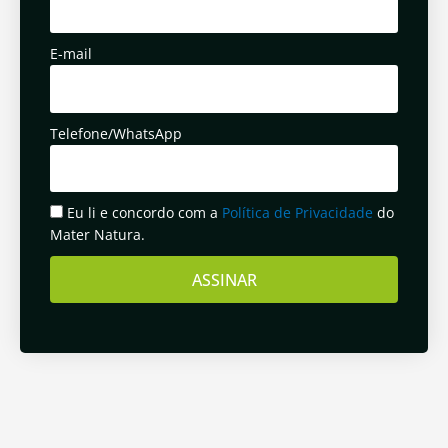
E-mail
Telefone/WhatsApp
Eu li e concordo com a
Política de Privacidade
do
Mater Natura.
ASSINAR
Anterior
Pró