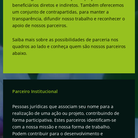
beneficiários diretos e indiretos. Também oferecemos
um conjunto de contrapartidas, para manter a
transparência, difundir nosso trabalho e reconhecer o
apoio de nossos parceiros.
Saiba mais sobre as possibilidades de parceria nos
quadros ao lado e conheça quem são nossos parceiros
abaixo.
Parceiro Institucional
Pessoas jurídicas que associam seu nome para a
realização de uma ação ou projeto, contribuindo de
forma participativa. Estes parceiros identificam-se
com a nossa missão e nossa forma de trabalho.
Podem contribuir para o desenvolvimento e