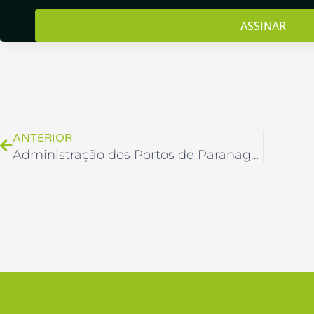
ASSINAR
Anterior
ANTERIOR
Administração dos Portos de Paranaguá e Antonina – APPA