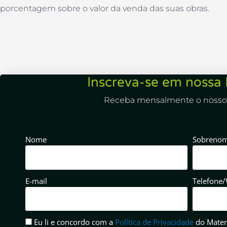
porcentagem sobre o valor da venda das suas obras.
Inscreva-se em nossa 
Receba mensalmente o nosso 
Nome
Sobreno
E-mail
Telefone
Eu li e concordo com a
Política de Privacidade
do Mater