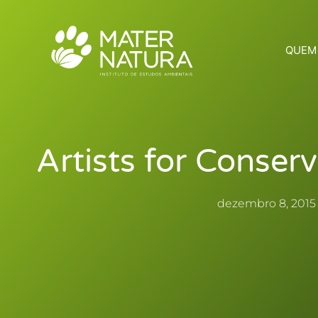
Ir
para
o
QUEM
conteúdo
Artists for Conser
dezembro 8, 2015