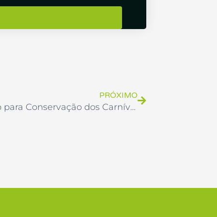
Próximo
PRÓXIMO
Instituto para Conservação dos Carnívoros Neotropicais – Instituto Pró-Carnívoros