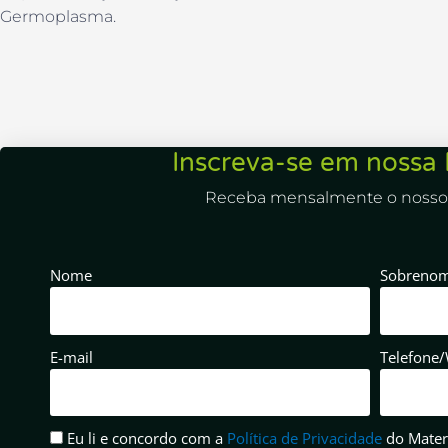
Germoplasma.
Inscreva-se em nossa 
Receba mensalmente o nosso 
Nome
Sobreno
E-mail
Telefone
Eu li e concordo com a
Política de Privacidade
do Mater