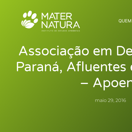
Ir
para
o
QUEM
conteúdo
Associação em De
Paraná, Afluentes e
– Apoe
maio 29, 2016