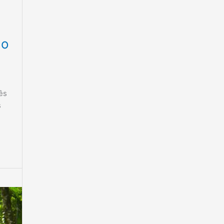
ão
ês
s