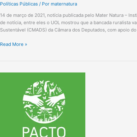
Políticas Públicas
/ Por
maternatura
14 de março de 2021, notícia publicada pelo Mater Natura – Inst
de notícia, entre eles o UOL mostrou que a bancada ruralista 
Sustentável (CMADS) da Câmara dos Deputados, com apoio do Pla
Read More »
Mater
Natura
é
eleito
para
mais
uma
gestão
do