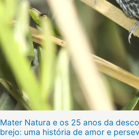
bicudinho-
do-
brejo:
uma
história
de
amor
e
perseverança
Mater Natura e os 25 anos da desc
brejo: uma história de amor e perse