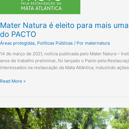
Conselho
de
Coordenação
Mater Natura é eleito para mais u
do
PACTO
do PACTO
Áreas protegidas
,
Políticas Públicas
/ Por
maternatura
14 de março de 2021, notícia publicada pelo Mater Natura – Inst
anos de trabalho preliminar, foi lançado o Pacto pela Restauraç
interessados na restauração da Mata Atlântica, induzindo ações
Read More »
Resultados
parciais
do