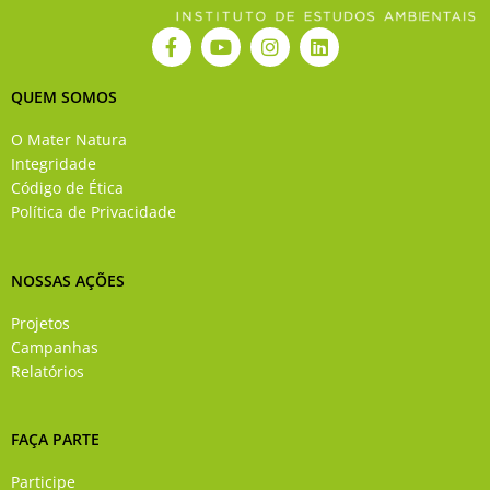
F
Y
I
L
a
o
n
i
c
u
s
n
e
t
t
k
QUEM SOMOS
b
u
a
e
o
b
g
d
O Mater Natura
o
e
r
i
Integridade
k
a
n
Código de Ética
-
m
Política de Privacidade
f
NOSSAS AÇÕES
Projetos
Campanhas
Relatórios
FAÇA PARTE
Participe