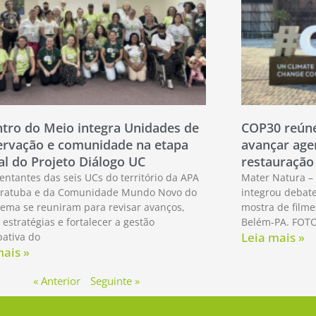
tro do Meio integra Unidades de
COP30 reúne
rvação e comunidade na etapa
avançar age
al do Projeto Diálogo UC
restauração
entantes das seis UCs do território da APA
Mater Natura – 
ratuba e da Comunidade Mundo Novo do
integrou debate
ema se reuniram para revisar avanços,
mostra de film
 estratégias e fortalecer a gestão
Belém-PA. FOTO
Leia mais »
pativa do
mais »
« Anterior
Seguinte »