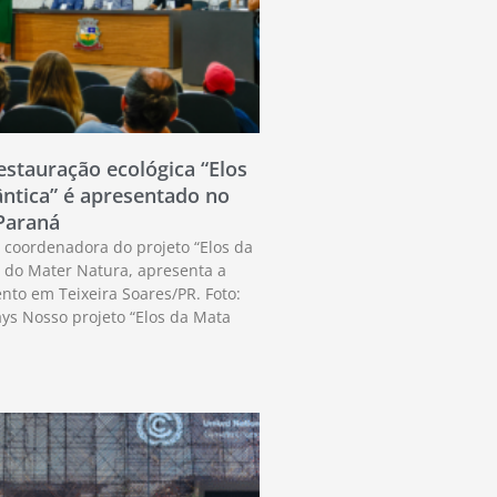
estauração ecológica “Elos
ântica” é apresentado no
Paraná
, coordenadora do projeto “Elos da
, do Mater Natura, apresenta a
ento em Teixeira Soares/PR. Foto:
 Nosso projeto “Elos da Mata