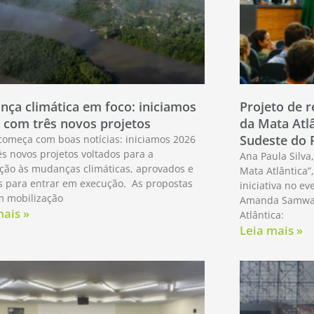
ça climática em foco: iniciamos
Projeto de r
 com três novos projetos
da Mata Atl
Sudeste do 
começa com boas notícias: iniciamos 2026
s novos projetos voltados para a
Ana Paula Silva
ção às mudanças climáticas, aprovados e
Mata Atlântica”
s para entrar em execução. As propostas
iniciativa no ev
m mobilização
Amanda Samways
mais »
Atlântica:
Leia mais »