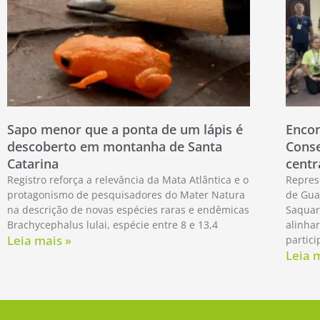
Sapo menor que a ponta de um lápis é
Encon
descoberto em montanha de Santa
Conse
Catarina
centr
Registro reforça a relevância da Mata Atlântica e o
Repres
protagonismo de pesquisadores do Mater Natura
de Gua
na descrição de novas espécies raras e endêmicas
Saquar
Brachycephalus lulai, espécie entre 8 e 13,4
alinhar
Leia mais »
partici
Leia 