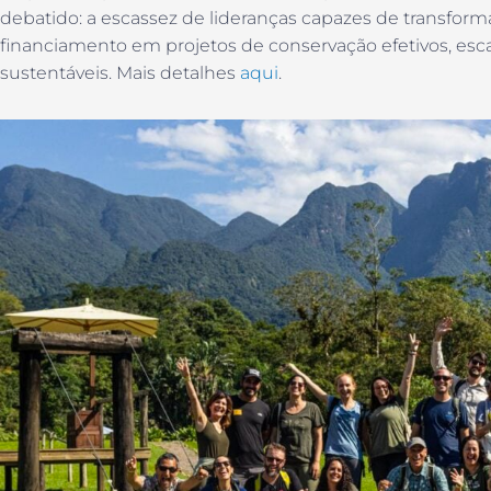
debatido: a escassez de lideranças capazes de transfor
financiamento em projetos de conservação efetivos, es
sustentáveis. Mais detalhes
aqui
.