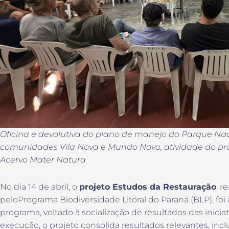
Oficina e devolutiva do plano de manejo do Parque Nac
comunidades Vila Nova e Mundo Novo, atividade do proje
Acervo Mater Natura
No dia 14 de abril, o
projeto Estudos da Restauração
, r
peloPrograma Biodiversidade Litoral do Paraná (BLP), f
programa, voltado à socialização de resultados das iniciat
execução, o projeto consolida resultados relevantes, i