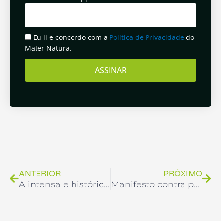
Eu li e concordo com a
Política de Privacidade
do
Mater Natura.
ASSINAR
Anterior
Pró
ANTERIOR
PRÓXIMO
A intensa e histórica participação do Mater Natura em redes e colegiados
Manifesto contra projetos de lei pró-caça ultrapassam a 500 adesões