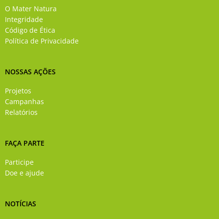
o
b
g
d
O Mater Natura
o
e
r
i
Integridade
k
a
n
Código de Ética
-
m
Política de Privacidade
f
NOSSAS AÇÕES
Projetos
Campanhas
Relatórios
FAÇA PARTE
Participe
Doe e ajude
NOTÍCIAS