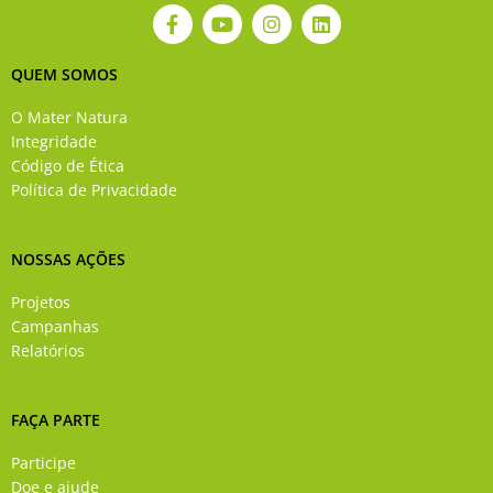
F
Y
I
L
a
o
n
i
c
u
s
n
e
t
t
k
QUEM SOMOS
b
u
a
e
o
b
g
d
O Mater Natura
o
e
r
i
Integridade
k
a
n
Código de Ética
-
m
Política de Privacidade
f
NOSSAS AÇÕES
Projetos
Campanhas
Relatórios
FAÇA PARTE
Participe
Doe e ajude