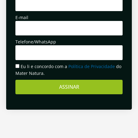
E-mail
Telefone/WhatsApp
Eu li e concordo com a
Política de Privacidade
do
Mater Natura.
ASSINAR
Anterior
Pró