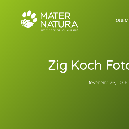
Ir
para
o
QUEM
conteúdo
Zig Koch Fot
fevereiro 26, 2016