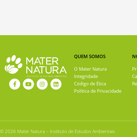
QUEM SOMOS
N
O Mater Natura
Pr
Integridade
C
F
Y
I
L
Código de Ética
Re
a
o
n
i
Política de Privacidade
c
u
s
n
e
t
t
k
b
u
a
e
o
b
g
d
o
e
r
i
k
a
n
-
m
f
© 2026 Mater Natura – Instituto de Estudos Ambientais