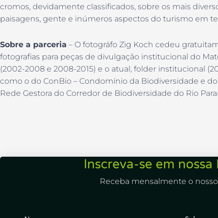
cromos, devidamente classificados, sobre os mais diversos 
paisagens, gente e inúmeros aspectos do turismo em terra
Sobre a parceria
– O fotográfo Zig Koch cedeu gratuitam
fotografias para peças de divulgação institucional do Ma
(2002-2008 e 2008-2015) e o atual, folder institucional (
como o do ConBio – Condomínio da Biodiversidade e do 
Rede Gestora do Corredor de Biodiversidade do Rio Para
Inscreva-se em nossa 
Receba mensalmente o nosso 