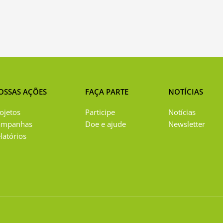
OSSAS AÇÕES
FAÇA PARTE
NOTÍCIAS
ojetos
Participe
Notícias
ampanhas
Doe e ajude
Newsletter
latórios