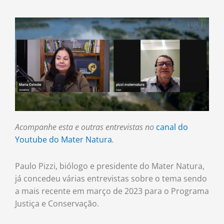
Acompanhe esta e outras entrevistas no
canal do
Youtube do Mater Natura
.
Paulo Pizzi, biólogo e presidente do Mater Natura,
já concedeu várias entrevistas sobre o tema sendo
a mais recente em março de 2023 para o Programa
Justiça e Conservação.