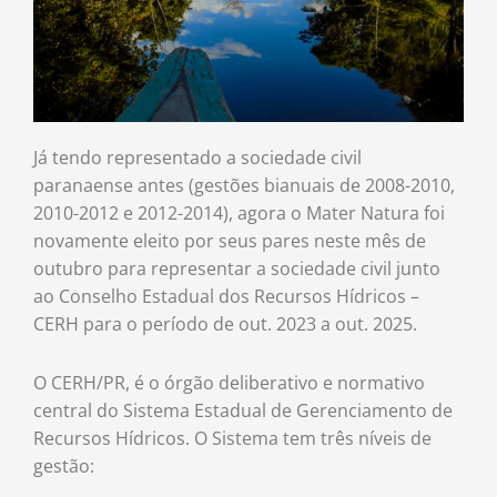
Já tendo representado a sociedade civil
paranaense antes (gestões bianuais de 2008-2010,
2010-2012 e 2012-2014), agora o Mater Natura foi
novamente eleito por seus pares neste mês de
outubro para representar a sociedade civil junto
ao Conselho Estadual dos Recursos Hídricos –
CERH para o período de out. 2023 a out. 2025.
O CERH/PR, é o órgão deliberativo e normativo
central do Sistema Estadual de Gerenciamento de
Recursos Hídricos. O Sistema tem três níveis de
gestão: