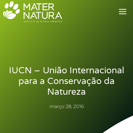
Ir
para
o
conteúdo
IUCN – União Internacional
para a Conservação da
Natureza
março 28, 2016