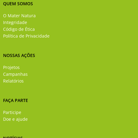
e
t
t
k
QUEM SOMOS
b
u
a
e
o
b
g
d
O Mater Natura
o
e
r
i
Integridade
k
a
n
Código de Ética
-
m
Política de Privacidade
f
NOSSAS AÇÕES
Projetos
Campanhas
Relatórios
FAÇA PARTE
Participe
Doe e ajude