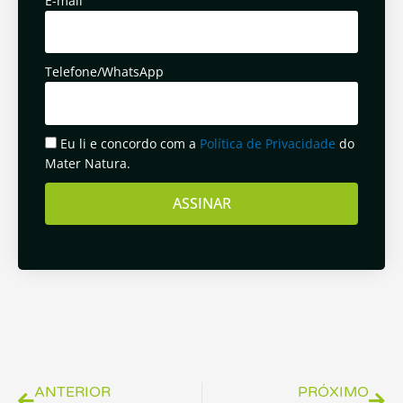
E-mail
Telefone/WhatsApp
Eu li e concordo com a
Política de Privacidade
do
Mater Natura.
ASSINAR
Anterior
Pró
ANTERIOR
PRÓXIMO