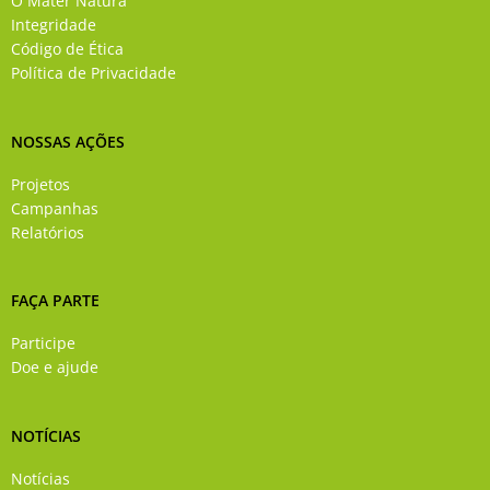
O Mater Natura
o
e
r
i
Integridade
k
a
n
Código de Ética
-
m
Política de Privacidade
f
NOSSAS AÇÕES
Projetos
Campanhas
Relatórios
FAÇA PARTE
Participe
Doe e ajude
NOTÍCIAS
Notícias