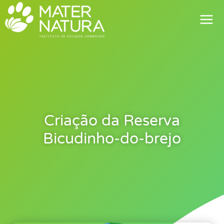
Ir
para
o
conteúdo
Criação da Reserva
Bicudinho-do-brejo