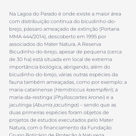
Na Lagoa do Parado é onde existe a maior área
com distribuição contínua do bicudinho-do-
brejo, pássaro ameaçado de extinção (Portaria
MMA 444/2014), descoberto em 1995 por
associados do Mater Natura. A Reserva
Bicudinho-do-brejo, apesar de pequena (cerca
de 30 ha) está situada em local de extrema
importância biológica, abrigando, além do
bicudinho-do-brejo, várias outras espécies da
fauna também ameaçadas, como por exemplo: a
maria-catarinense (
Hemitriccus kaempferi
); a
maria-da-restinga (
Phylloscartes kronei
) e a
jacutinga (
Aburria jacutinga
) – sendo que as
duas primeiras espécies foram objetos de
projetos de estudos executados pelo Mater
Natura, com o financiamento da Fundação
Grupo Boticário de Proteção à Natureza.