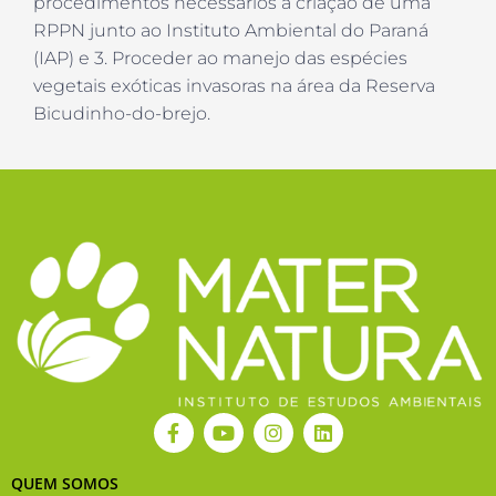
procedimentos necessários á criação de uma
RPPN junto ao Instituto Ambiental do Paraná
(IAP) e 3. Proceder ao manejo das espécies
vegetais exóticas invasoras na área da Reserva
Bicudinho-do-brejo.
F
Y
I
L
a
o
n
i
c
u
s
n
e
t
t
k
QUEM SOMOS