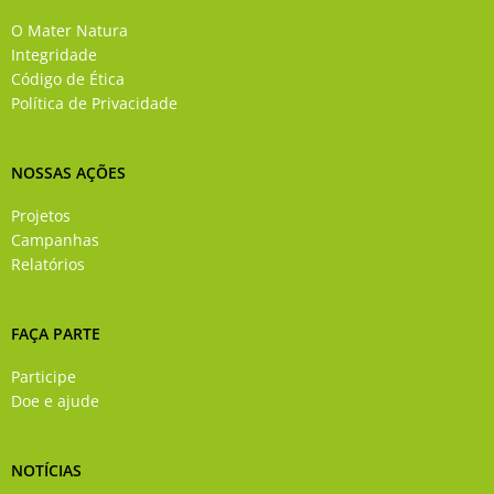
b
u
a
e
o
b
g
d
O Mater Natura
o
e
r
i
Integridade
k
a
n
Código de Ética
-
m
Política de Privacidade
f
NOSSAS AÇÕES
Projetos
Campanhas
Relatórios
FAÇA PARTE
Participe
Doe e ajude
NOTÍCIAS