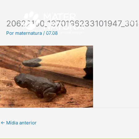
Ir
para
o
20622190_1370196233101947_30
QUEM
conteúdo
Por
maternatura
/
07.08
←
Mídia anterior