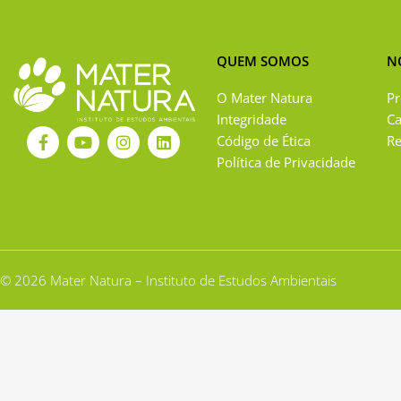
QUEM SOMOS
N
O Mater Natura
Pr
Integridade
C
F
Y
I
L
Código de Ética
Re
a
o
n
i
Política de Privacidade
c
u
s
n
e
t
t
k
b
u
a
e
o
b
g
d
o
e
r
i
k
a
n
-
m
f
© 2026 Mater Natura – Instituto de Estudos Ambientais