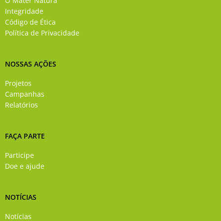
O Mater Natura
o
e
r
i
Integridade
k
a
n
Código de Ética
-
m
Política de Privacidade
f
NOSSAS AÇÕES
Projetos
Campanhas
Relatórios
FAÇA PARTE
Participe
Doe e ajude
NOTÍCIAS
Notícias