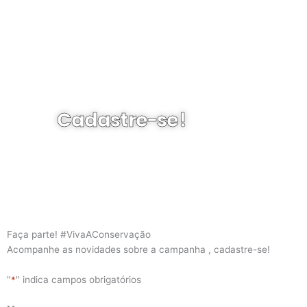
Ir
para
o
conteúdo
Cadastre-se!
Assim podemos enviar informações importantes
sobre a conservação do meio ambiente
e sobre a campanha #VivaAConservação.
Faça parte! #VivaAConservação
Acompanhe as novidades sobre a campanha , cadastre-se!
"
*
" indica campos obrigatórios