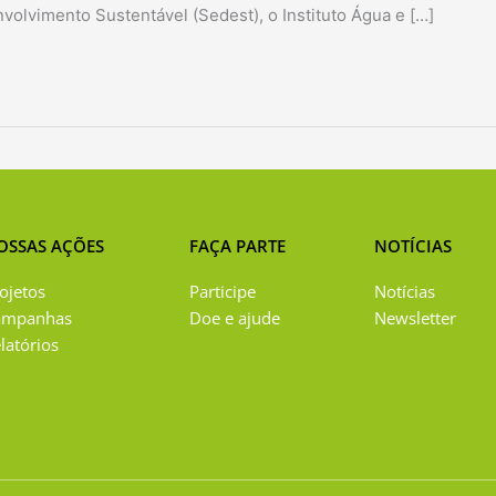
nvolvimento Sustentável (Sedest), o Instituto Água e […]
OSSAS AÇÕES
FAÇA PARTE
NOTÍCIAS
ojetos
Participe
Notícias
ampanhas
Doe e ajude
Newsletter
latórios