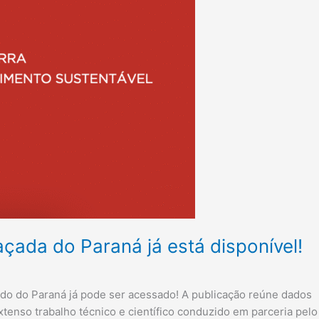
ada do Paraná já está disponível!
do do Paraná já pode ser acessado! A publicação reúne dados
enso trabalho técnico e científico conduzido em parceria pelo