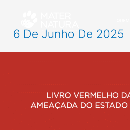
Ir
para
o
QUEM
conteúdo
6 De Junho De 2025
Novo
Livro
Vermelho
da
Fauna
Ameaçada
do
Paraná
já
está
disponível!