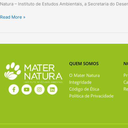
Natura – Instituto de Estudos Ambientais, a Secretaria do Dese
Read More »
QUEM SOMOS
N
O Mater Natura
Pr
Integridade
C
F
Y
I
L
Código de Ética
Re
a
o
n
i
Política de Privacidade
c
u
s
n
e
t
t
k
b
u
a
e
o
b
g
d
o
e
r
i
k
a
n
-
m