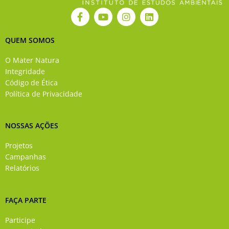
F
Y
I
L
a
o
n
i
c
u
s
n
e
t
t
k
QUEM SOMOS
b
u
a
e
o
b
g
d
O Mater Natura
o
e
r
i
Integridade
k
a
n
Código de Ética
-
m
Política de Privacidade
f
NOSSAS AÇÕES
Projetos
Campanhas
Relatórios
FAÇA PARTE
Participe