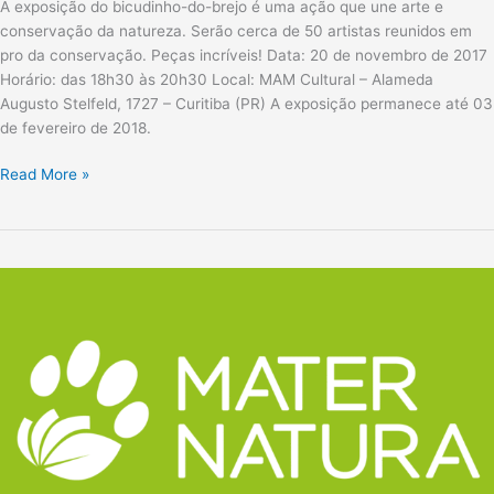
A exposição do bicudinho-do-brejo é uma ação que une arte e
conservação da natureza. Serão cerca de 50 artistas reunidos em
pro da conservação. Peças incríveis! Data: 20 de novembro de 2017
Horário: das 18h30 às 20h30 Local: MAM Cultural – Alameda
Augusto Stelfeld, 1727 – Curitiba (PR) A exposição permanece até 03
de fevereiro de 2018.
Read More »