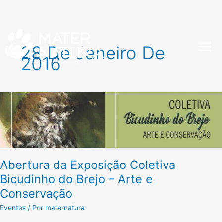
Ir
para
28 De Janeiro De
o
2016
conteúdo
Abertura
da
Exposição
Coletiva
Bicudinho
do
Abertura da Exposição Coletiva
Brejo
–
Bicudinho do Brejo – Arte e
Arte
Conservação
e
Conservação
Eventos
/ Por
maternatura