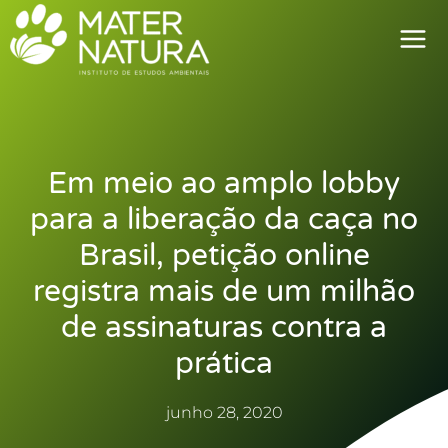
Ir
para
o
conteúdo
Em meio ao amplo lobby
para a liberação da caça no
Brasil, petição online
registra mais de um milhão
de assinaturas contra a
prática
junho 28, 2020