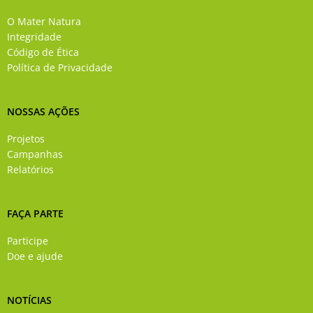
b
u
a
e
o
b
g
d
O Mater Natura
o
e
r
i
Integridade
k
a
n
Código de Ética
-
m
Política de Privacidade
f
NOSSAS AÇÕES
Projetos
Campanhas
Relatórios
FAÇA PARTE
Participe
Doe e ajude
NOTÍCIAS