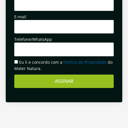
E-mail
Telefone/WhatsApp
Eu li e concordo com a
Política de Privacidade
do
Mater Natura.
ASSINAR
Anterior
Pró