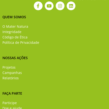
F
Y
I
L
a
o
n
i
c
u
s
n
e
t
t
k
QUEM SOMOS
b
u
a
e
o
b
g
d
O Mater Natura
o
e
r
i
Integridade
k
a
n
Código de Ética
-
m
Política de Privacidade
f
NOSSAS AÇÕES
Projetos
Campanhas
Relatórios
FAÇA PARTE
Participe
Doe e ajude