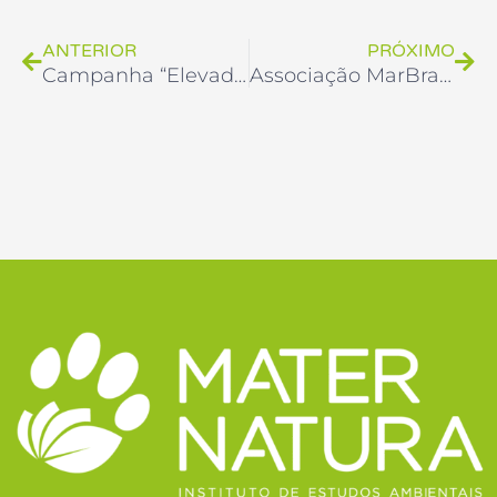
ANTERIOR
PRÓXIMO
Campanha “Elevador Jaula”
Associação MarBrasil