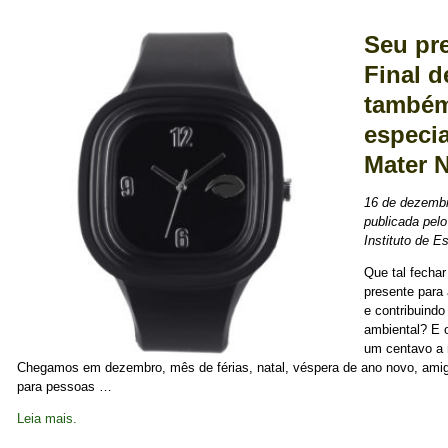
Seu pr
Final 
também
especia
Mater 
16 de dezembr
publicada pelo
Instituto de E
Que tal fecha
presente para
e contribuind
ambiental? E 
um centavo a 
Chegamos em dezembro, mês de férias, natal, véspera de ano novo, ami
para pessoas …
Leia mais.