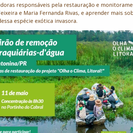
doras responsáveis pela restauração e monitorame
Teixeira e Maria Fernanda Rivas, e aprender mais so
essa espécie exótica invasora.