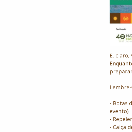
E, claro,
Enquanto
prepara
Lembre-s
- Botas 
evento)
- Repele
- Calça 