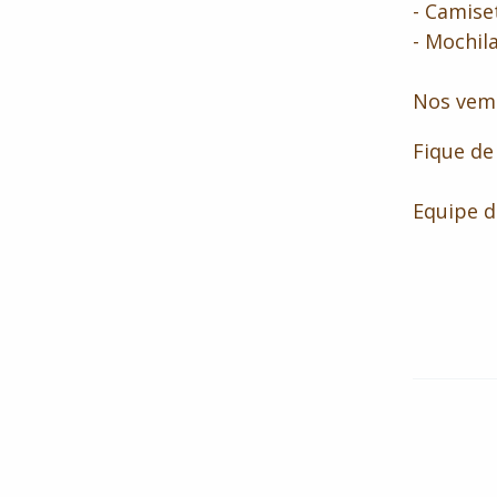
- Camise
- Mochil
Nos vem
Fique de
Equip