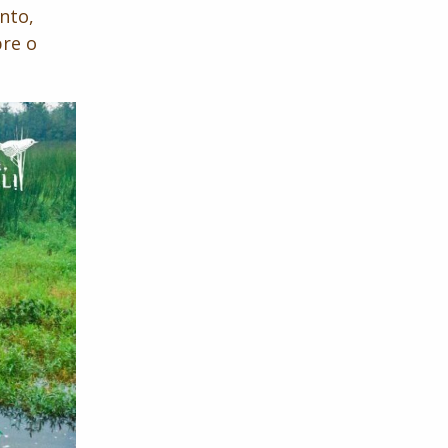
nto,
bre o